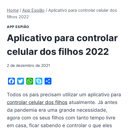
Home
/
App Espião
/
Aplicativo para controlar celular dos
filhos 2022
APP ESPIÃO
Aplicativo para controlar
celular dos filhos 2022
2 de dezembro de 2021
F
T
W
S
S
a
w
h
k
h
Todos os pais precisam utilizar um aplicativo para
c
i
a
y
a
e
t
t
p
r
controlar celular dos filhos
atualmente. Já antes
b
t
s
e
e
da pandemia era uma grande necessidade,
o
e
A
agora com os seus filhos com tanto tempo livre
o
r
p
em casa, ficar sabendo e controlar o que eles