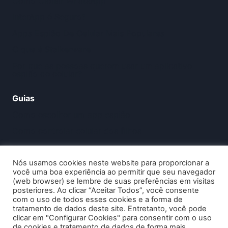
Como Clonar WhatsApp
InterApp é Seguro?
Apps Espião De Celular Mais Populares
O que é Stalkerware
Por que as pessoas querem usar um aplicativo
espião de celular?
Guias
Como escolher um app espião
Como controlar celular dos filhos
Como monitorar idoso pelo celular
Nós usamos cookies neste website para proporcionar a
Termos Pesquisados Sobre o Assunto
você uma boa experiência ao permitir que seu navegador
(web browser) se lembre de suas preferências em visitas
-
App Espião é Seguro?
posteriores. Ao clicar “Aceitar Todos”, você consente
com o uso de todos esses cookies e a forma de
-
Rastrear Celular
tratamento de dados deste site. Entretanto, você pode
clicar em "Configurar Cookies" para consentir com o uso
de cookies e tratamento de dados de forma mais