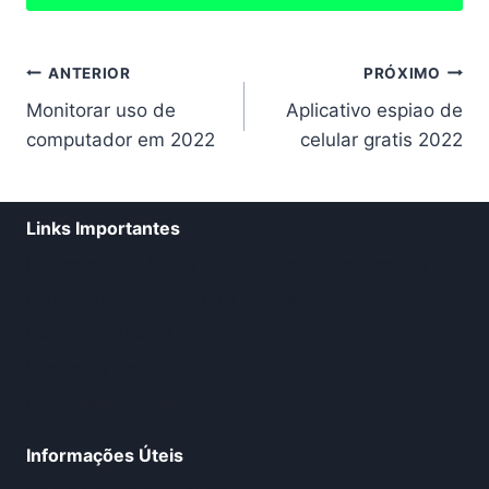
Navegação
ANTERIOR
PRÓXIMO
Monitorar uso de
Aplicativo espiao de
de
computador em 2022
celular gratis 2022
Post
Links Importantes
Proteger Seus Filhos Contra Predadores Sexuais
Monitorar Celular de Pais Idosos
Controle Parental
Espião de Celular
info.dicascelular.com
Informações Úteis