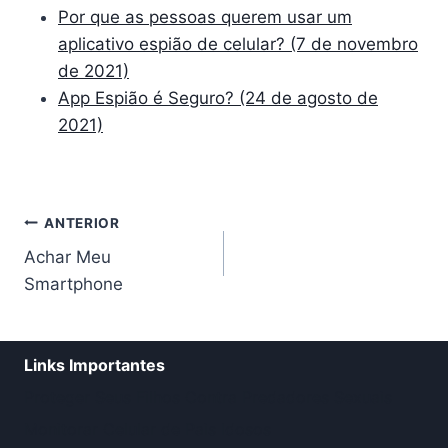
Por que as pessoas querem usar um
aplicativo espião de celular? (7 de novembro
de 2021)
App Espião é Seguro? (24 de agosto de
2021)
Navegação
ANTERIOR
Achar Meu
de
Smartphone
Post
Links Importantes
Proteger Seus Filhos Contra Predadores Sexuais
Monitorar Celular de Pais Idosos