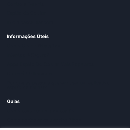
Controle Parental
Espião de Celular
info.dicascelular.com
Informações Úteis
Como Clonar WhatsApp
InterApp é Seguro?
Apps Espião De Celular Mais Populares
O que é Stalkerware
Por que as pessoas querem usar um aplicativo
espião de celular?
Guias
Como escolher um app espião
Como controlar celular dos filhos
Como monitorar idoso pelo celular