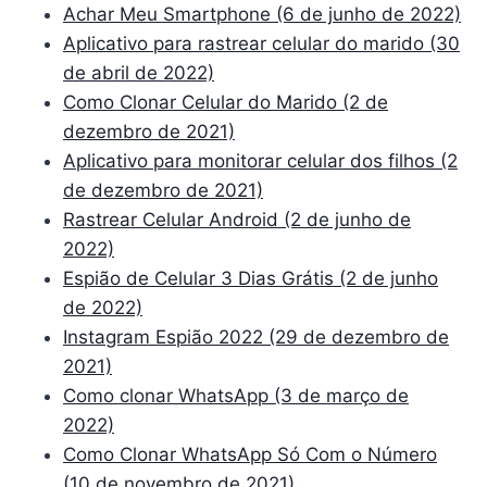
o
r
p
Achar Meu Smartphone (6 de junho de 2022)
k
p
Aplicativo para rastrear celular do marido (30
de abril de 2022)
Como Clonar Celular do Marido (2 de
dezembro de 2021)
Aplicativo para monitorar celular dos filhos (2
de dezembro de 2021)
Rastrear Celular Android (2 de junho de
2022)
Espião de Celular 3 Dias Grátis (2 de junho
de 2022)
Instagram Espião 2022 (29 de dezembro de
2021)
Como clonar WhatsApp (3 de março de
2022)
Como Clonar WhatsApp Só Com o Número
(10 de novembro de 2021)