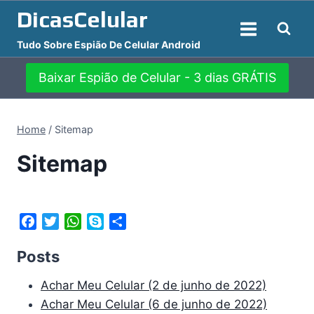
Pular
DicasCelular
para
Tudo Sobre Espião De Celular Android
o
Conteúdo
Baixar Espião de Celular - 3 dias GRÁTIS
Home
/
Sitemap
Sitemap
F
T
W
S
S
a
w
h
k
h
Posts
c
i
a
y
a
e
t
t
p
r
Achar Meu Celular (2 de junho de 2022)
b
t
s
e
e
Achar Meu Celular (6 de junho de 2022)
o
e
A