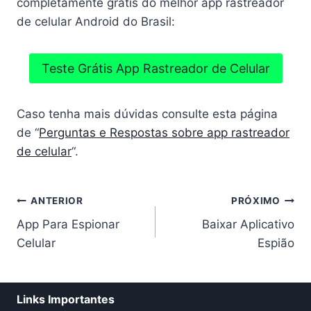
completamente grátis do melhor app rastreador
de celular Android do Brasil:
Teste Grátis App Rastreador de Celular
Caso tenha mais dúvidas consulte esta página
de “
Perguntas e Respostas sobre app rastreador
de celular
“.
Navegação
ANTERIOR
PRÓXIMO
App Para Espionar
Baixar Aplicativo
de
Celular
Espião
Post
Links Importantes