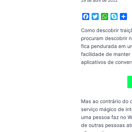
29 de abril de 2022
F
T
W
S
S
a
w
h
k
h
Como descobrir traiç
c
i
a
y
a
e
t
t
p
r
procuram descobrir 
b
t
s
e
e
fica pendurada em um 
o
e
A
facilidade de manter
o
r
p
aplicativos de conver
k
p
Mas ao contrário do 
serviço mágico de in
uma pessoa faz no Wh
de outras pessoas at