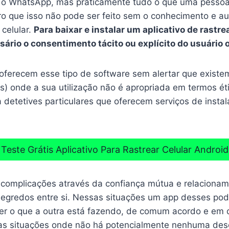
 o WhatsApp, mas praticamente tudo o que uma pessoa
o que isso não pode ser feito sem o conhecimento e a
 celular.
Para baixar e instalar um aplicativo de rastr
ário o consentimento tácito ou explícito do usuário 
oferecem esse tipo de software sem alertar que existem
as) onde a sua utilização não é apropriada em termos éti
 detetives particulares que oferecem serviços de insta
Teste Grátis Aplicativo Para Rastrear Celular Android
 complicações através da confiança mútua e relacionam
egredos entre si. Nessas situações um app desses pode
er o que a outra está fazendo, de comum acordo e em
as situações onde não há potencialmente nenhuma desc