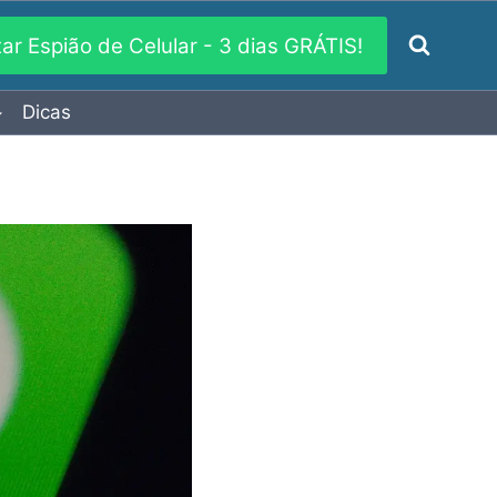
xar Espião de Celular - 3 dias GRÁTIS!
Dicas