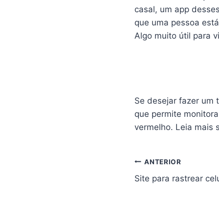
casal, um app desses
que uma pessoa está f
Algo muito útil para
Se desejar fazer um t
que permite monitora
vermelho. Leia mais 
Navegação
ANTERIOR
Site para rastrear cel
de
Post