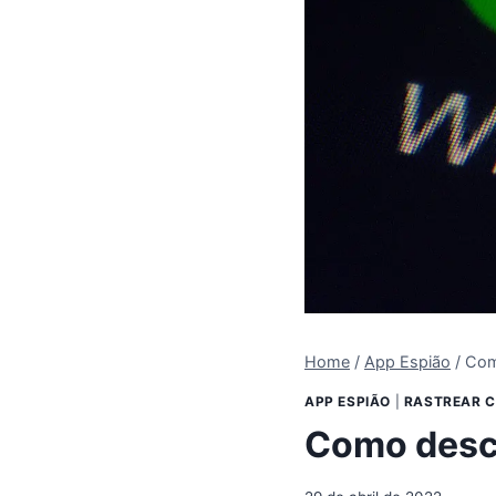
Home
/
App Espião
/
Com
APP ESPIÃO
|
RASTREAR 
Como desco