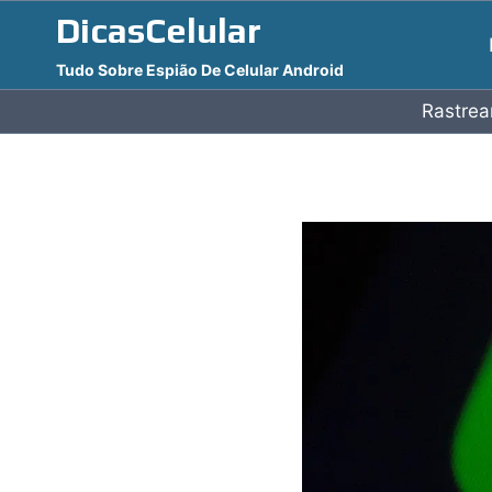
Pular
DicasCelular
para
Tudo Sobre Espião De Celular Android
o
Conteúdo
Rastrea