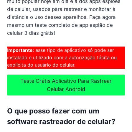
muito popular hoje em dia é a dos apps espiões
k
p
de celular, usados para rastrear e monitorar à
distância o uso desses aparelhos. Faça agora
mesmo um teste completo de app espião de
celular 3 dias grátis!
Importante
: esse tipo de aplicativo só pode ser
instalado e utilizado com a autorização tácita ou
explícita do usuário do celular.
Teste Grátis Aplicativo Para Rastrear
Celular Android
O que posso fazer com um
software rastreador de celular?