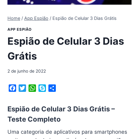
Home
/
App Espião
/
Espião de Celular 3 Dias Grátis
APP ESPIÃO
Espião de Celular 3 Dias
Grátis
2 de junho de 2022
F
T
W
S
S
a
w
h
k
h
c
i
a
y
a
Espião de Celular 3 Dias Grátis –
e
t
t
p
r
b
t
s
e
e
Teste Completo
o
e
A
Uma categoria de aplicativos para smartphones
o
r
p