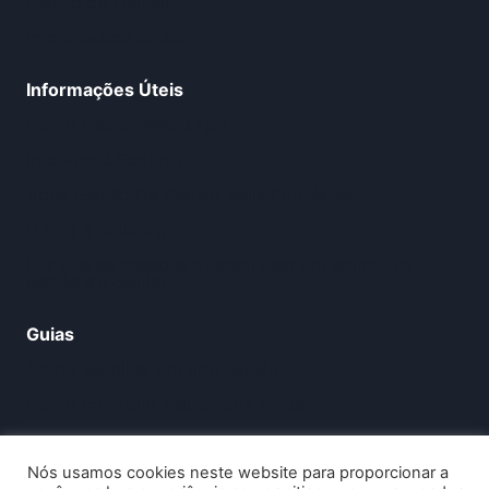
Espião de Celular
info.dicascelular.com
Informações Úteis
Como Clonar WhatsApp
InterApp é Seguro?
Apps Espião De Celular Mais Populares
O que é Stalkerware
Por que as pessoas querem usar um aplicativo
espião de celular?
Guias
Como escolher um app espião
Como controlar celular dos filhos
Como monitorar idoso pelo celular
Nós usamos cookies neste website para proporcionar a