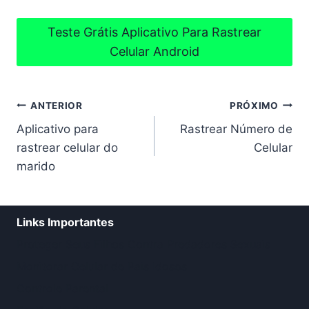
Teste Grátis Aplicativo Para Rastrear
Celular Android
Navegação
ANTERIOR
PRÓXIMO
Aplicativo para
Rastrear Número de
de
rastrear celular do
Celular
Post
marido
Links Importantes
Proteger Seus Filhos Contra Predadores Sexuais
Monitorar Celular de Pais Idosos
Controle Parental