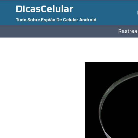
Pular
DicasCelular
para
Tudo Sobre Espião De Celular Android
o
Conteúdo
Rastrea