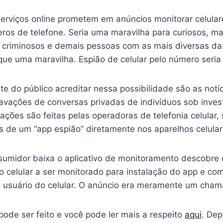
serviços online prometem em anúncios monitorar celulare
os de telefone. Seria uma maravilha para curiosos, m
 e criminosos e demais pessoas com as mais diversas da
 que uma maravilha. Espião de celular pelo número seria
te do público acreditar nessa possibilidade são as notí
avações de conversas privadas de indivíduos sob inves
ações são feitas pelas operadoras de telefonia celular
és de um “app espião” diretamente nos aparelhos celular
umidor baixa o aplicativo de monitoramento descobre 
o celular a ser monitorado para instalação do app e co
o usuário do celular. O anúncio era meramente um cham
pode ser feito e você pode ler mais a respeito
aqui
. Dep