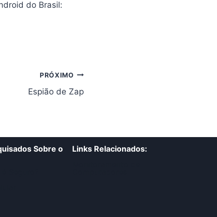
droid do Brasil:
PRÓXIMO
Espião de Zap
uisados Sobre o
Links Relacionados:
Monitoramento de
 é Seguro?
Computadores
lular