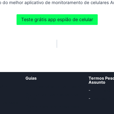
o do melhor aplicativo de monitoramento de celulares An
Teste grátis app espião de celular
Guias
Termos Pesq
Assunto
sApp
Como escolher um app espião
-
App Espião
Como controlar celular dos
filhos
-
Rastrear Ce
ular Mais
Como monitorar idoso pelo
celular