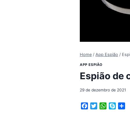
Home
/
App Espião
/
Espi
APP ESPIÃO
Espião de 
29 de dezembro de 2021
F
T
W
S
S
a
w
h
k
h
c
i
a
y
a
e
t
t
p
r