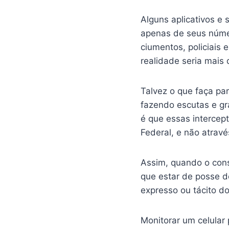
b
t
s
e
e
o
e
A
Alguns aplicativos e 
o
r
p
apenas de seus númer
k
p
ciumentos, policiais
realidade seria mais
Talvez o que faça par
fazendo escutas e gr
é que essas intercept
Federal, e não atrav
Assim, quando o cons
que estar de posse d
expresso ou tácito d
Monitorar um celular 