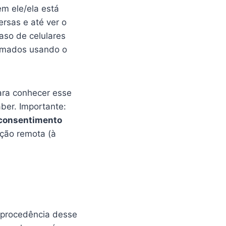
em ele/ela está
rsas e até ver o
aso de celulares
ilmados usando o
ara conhecer esse
er. Importante:
consentimento
ação remota (à
a procedência desse