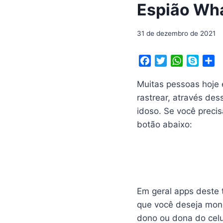
Espião Wh
31 de dezembro de 2021
F
T
W
S
S
a
w
h
k
h
Muitas pessoas hoje 
c
i
a
y
a
e
t
t
p
r
rastrear, através des
b
t
s
e
e
idoso. Se você precis
o
e
A
botão abaixo:
o
r
p
k
p
Em geral apps deste t
que você deseja monit
dono ou dona do cel