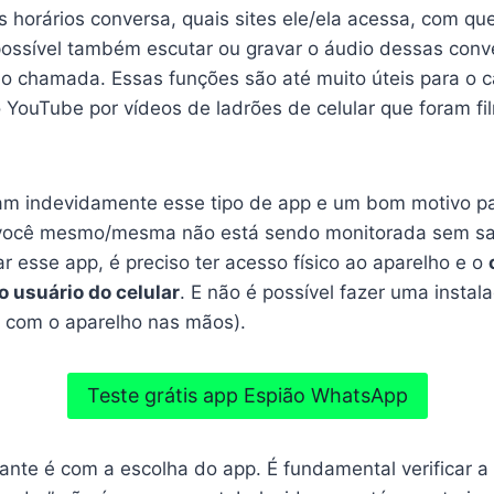
s horários conversa, quais sites ele/ela acessa, com qu
possível também escutar ou gravar o áudio dessas conve
eo chamada. Essas funções são até muito úteis para o c
 YouTube por vídeos de ladrões de celular que foram f
m indevidamente esse tipo de app e um bom motivo p
 você mesmo/mesma não está sendo monitorada sem sab
ar esse app, é preciso ter acesso físico ao aparelho e o
o usuário do celular
. E não é possível fazer uma instal
r com o aparelho nas mãos).
Teste grátis app Espião WhatsApp
ante é com a escolha do app. É fundamental verificar 