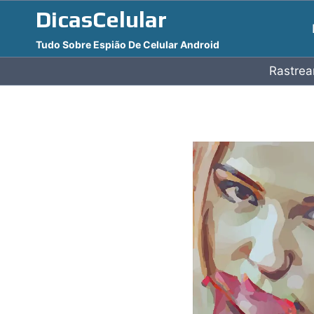
Pular
DicasCelular
para
Tudo Sobre Espião De Celular Android
o
Conteúdo
Rastrea