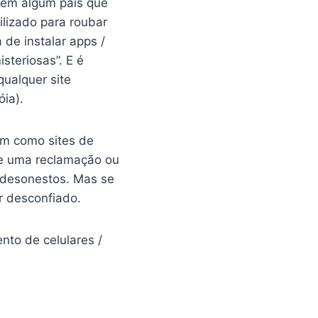
r em algum país que
ilizado para roubar
de instalar apps /
teriosas”. E é
ualquer site
ia).
im como sites de
ue uma reclamação ou
é desonestos. Mas se
r desconfiado.
to de celulares /