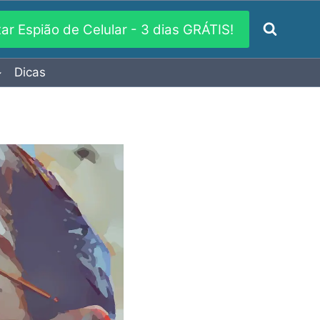
xar Espião de Celular - 3 dias GRÁTIS!
Dicas