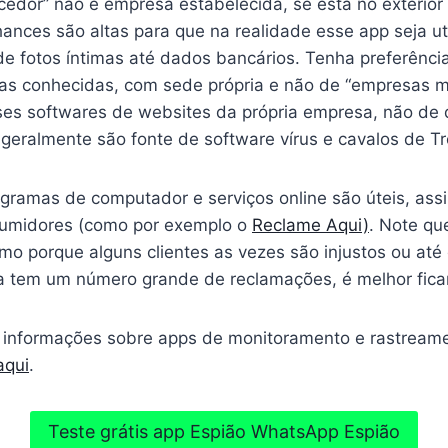
ecedor” não é empresa estabelecida, se está no exterio
ances são altas para que na realidade esse app seja ut
e fotos íntimas até dados bancários. Tenha preferência 
s conhecidas, com sede própria e não de “empresas mis
ses softwares de websites da própria empresa, não de q
geralmente são fonte de software vírus e cavalos de Tró
ogramas de computador e serviços online são úteis, ass
umidores (como por exemplo o
Reclame Aqui)
. Note q
smo porque alguns clientes as vezes são injustos ou at
 tem um número grande de reclamações, é melhor fica
 informações sobre apps de monitoramento e rastreamen
aqui
.
Teste grátis app Espião WhatsApp Espião