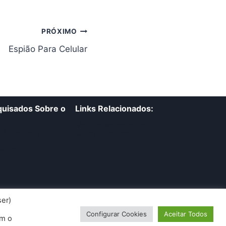
PRÓXIMO
Espião Para Celular
uisados Sobre o
Links Relacionados:
Monitoramento de
 é Seguro?
Computadores
lular
er)
Configurar Cookies
Aceitar Todos
om o