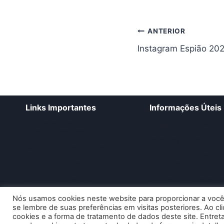
Navegação
ANTERIOR
Instagram Espião 20
de
Post
Links Importantes
Informações Úteis
Proteger Seus Filhos Contra
Como Clonar What
Predadores Sexuais
InterApp é Seguro?
Monitorar Celular de Pais Idosos
Apps Espião De Cel
Controle Parental
Populares
Espião de Celular
O que é Stalkerwar
info.dicascelular.com
Por que as pessoas
Nós usamos cookies neste website para proporcionar a você
um aplicativo espiã
se lembre de suas preferências em visitas posteriores. Ao c
cookies e a forma de tratamento de dados deste site. Entret