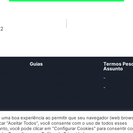
22
Guias
Termos Pesq
Assunto
sApp
Como escolher um app espião
-
App Espião
Como controlar celular dos
filhos
-
Rastrear Ce
ular Mais
Como monitorar idoso pelo
celular
e
 querem usar
 uma boa experiência ao permitir que seu navegador (web brows
o de celular?
licar “Aceitar Todos”, você consente com o uso de todos esses
anto, você pode clicar em "Configurar Cookies" para consentir c