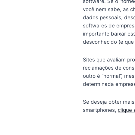
software. Se o “forn
você nem sabe, as ch
dados pessoais, desd
softwares de empresa
importante baixar es
desconhecido (e que 
Sites que avaliam pr
reclamações de cons
outro é “normal”, me
determinada empresa
Se deseja obter mais
smartphones,
clique 