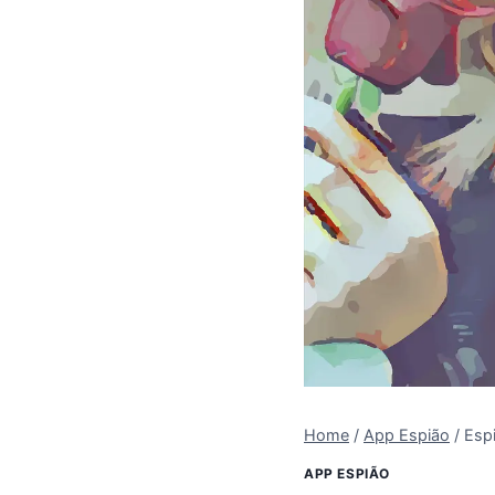
Home
/
App Espião
/
Esp
APP ESPIÃO