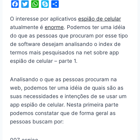
F
T
W
S
S
a
w
h
k
h
O interesse por aplicativos
espião de celular
c
i
a
y
a
e
t
t
p
r
atualmente é
enorme
. Podemos ter uma idéia
b
t
s
e
e
do que as pessoas que procuram por esse tipo
o
e
A
de software desejam analisando o index de
o
r
p
termos mais pesquisados na net sobre app
k
p
espião de celular – parte 1.
Analisando o que as pessoas procuram na
web, podemos ter uma idéia de quais são as
suas necessidades e intenções de se usar um
app espião de celular. Nesta primeira parte
podemos constatar que de forma geral as
pessoas buscam por: