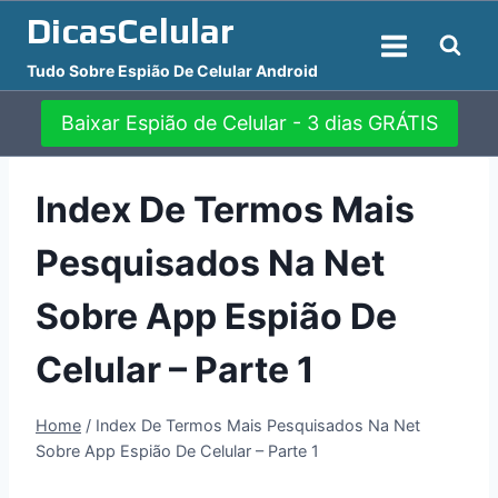
Pular
DicasCelular
para
Tudo Sobre Espião De Celular Android
o
Conteúdo
Baixar Espião de Celular - 3 dias GRÁTIS
Index De Termos Mais
Pesquisados Na Net
Sobre App Espião De
Celular – Parte 1
Home
/
Index De Termos Mais Pesquisados Na Net
Sobre App Espião De Celular – Parte 1