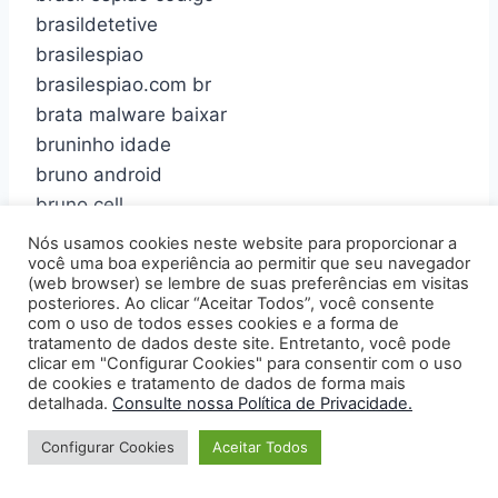
brasildetetive
brasilespiao
brasilespiao.com br
brata malware baixar
bruninho idade
bruno android
bruno cell
bruno celular
Nós usamos cookies neste website para proporcionar a
você uma boa experiência ao permitir que seu navegador
bruno celulares
(web browser) se lembre de suas preferências em visitas
bruno e marrone antiga
posteriores. Ao clicar “Aceitar Todos”, você consente
com o uso de todos esses cookies e a forma de
bruno e marrone antigas
tratamento de dados deste site. Entretanto, você pode
bruno e marrone as antigas
clicar em "Configurar Cookies" para consentir com o uso
de cookies e tratamento de dados de forma mais
bruno e marrone as melhores antigas
detalhada.
Consulte nossa Política de Privacidade.
bruno espiao
bruno espião
Configurar Cookies
Aceitar Todos
bruno espiao 2019