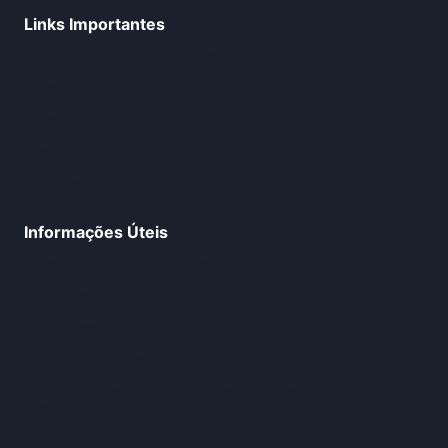
Links Importantes
Proteger Seus Filhos Contra Predadores Sexuais
Monitorar Celular de Pais Idosos
Controle Parental
Espião de Celular
info.dicascelular.com
Informações Úteis
Como Clonar WhatsApp
InterApp é Seguro?
Apps Espião De Celular Mais Populares
O que é Stalkerware
Por que as pessoas querem usar um aplicativo
espião de celular?