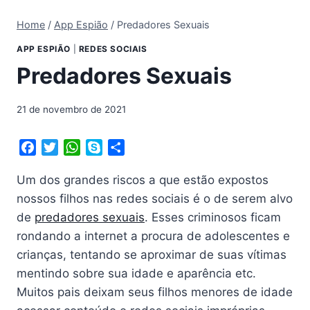
Home
/
App Espião
/
Predadores Sexuais
APP ESPIÃO
|
REDES SOCIAIS
Predadores Sexuais
21 de novembro de 2021
F
T
W
S
S
a
w
h
k
h
Um dos grandes riscos a que estão expostos
c
i
a
y
a
e
t
t
p
r
nossos filhos nas redes sociais é o de serem alvo
b
t
s
e
e
de
predadores sexuais
. Esses criminosos ficam
o
e
A
rondando a internet a procura de adolescentes e
o
r
p
crianças, tentando se aproximar de suas vítimas
k
p
mentindo sobre sua idade e aparência etc.
Muitos pais deixam seus filhos menores de idade