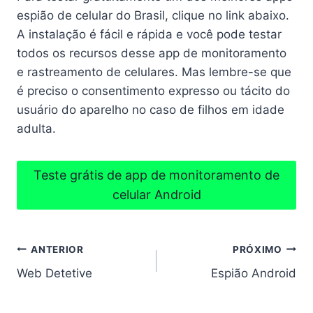
espião de celular do Brasil, clique no link abaixo.
A instalação é fácil e rápida e você pode testar
todos os recursos desse app de monitoramento
e rastreamento de celulares. Mas lembre-se que
é preciso o consentimento expresso ou tácito do
usuário do aparelho no caso de filhos em idade
adulta.
Teste grátis de app de monitoramento de
celular Android
Navegação
ANTERIOR
PRÓXIMO
Web Detetive
Espião Android
de
Post