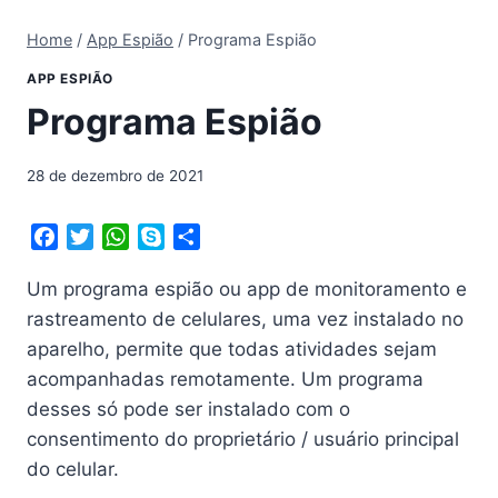
Home
/
App Espião
/
Programa Espião
APP ESPIÃO
Programa Espião
28 de dezembro de 2021
F
T
W
S
S
a
w
h
k
h
Um programa espião ou app de monitoramento e
c
i
a
y
a
e
t
t
p
r
rastreamento de celulares, uma vez instalado no
b
t
s
e
e
aparelho, permite que todas atividades sejam
o
e
A
acompanhadas remotamente. Um programa
o
r
p
desses só pode ser instalado com o
k
p
consentimento do proprietário / usuário principal
do celular.