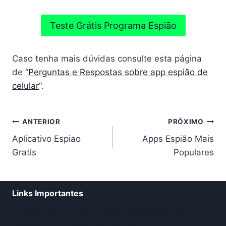
Teste Grátis Programa Espião
Caso tenha mais dúvidas consulte esta página
de “
Perguntas e Respostas sobre app espião de
celular
“.
Navegação
ANTERIOR
PRÓXIMO
Aplicativo Espiao
Apps Espião Mais
de
Gratis
Populares
Post
Links Importantes
Proteger Seus Filhos Contra Predadores Sexuais
Monitorar Celular de Pais Idosos