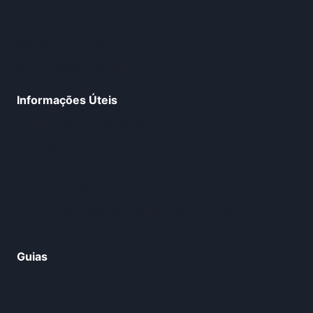
Controle Parental
Espião de Celular
info.dicascelular.com
Informações Úteis
Como Clonar WhatsApp
InterApp é Seguro?
Apps Espião De Celular Mais Populares
O que é Stalkerware
Por que as pessoas querem usar um aplicativo
espião de celular?
Guias
Como escolher um app espião
Como controlar celular dos filhos